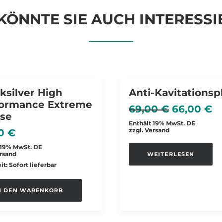
KÖNNTE SIE AUCH INTERESSI
SALE
ksilver High
Anti-Kavitationsp
NICHT VORRÄTIG
formance Extreme
Ursprüng
A
69,00
€
66,00
€
se
Preis
P
Enthält 19% MwSt. DE
zzgl.
Versand
war:
is
00
€
69,00 €
6
 19% MwSt. DE
rsand
WEITERLESEN
it: Sofort lieferbar
N DEN WARENKORB