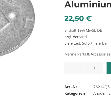
Aluminiu
22,50
€
Enthält 19% MwSt. DE
zzgl.
Versand
Lieferzeit: Sofort lieferbar
Marine Parts & Accessories
Quicksilver
Anode
Plate
Aluminium
Art.-Nr.
76214Q5
76214Q5
Kategorien
Anoden
,
E
Menge