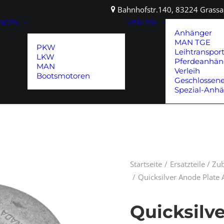
Bahnhofstr.140, 83224 Gras
UNGEN
VERLEIH
Anhänger
MAN TGE
PKW
Leihtranspor
LKW
Pferdeanhän
MAN
Verleih
Bootsmotoren
Geschlossen
Spezial-Anh
Startseite
Ersatzteile / Z
Quicksilver Anode Plat
Quicksilv