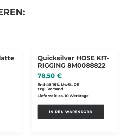
EREN:
latte
Quicksilver HOSE KIT-
RIGGING 8M0088822
licher
ktueller
reis
78,50
€
t:
Enthält 19% MwSt. DE
6,00 €.
zzgl.
Versand
Lieferzeit: ca. 10 Werktage
IN DEN WARENKORB