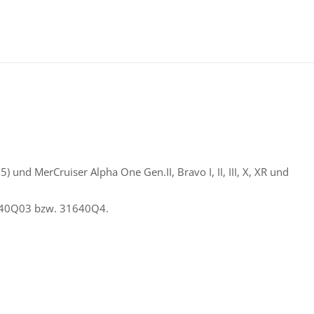
und MerCruiser Alpha One Gen.II, Bravo I, II, III, X, XR und
31640Q03 bzw. 31640Q4.