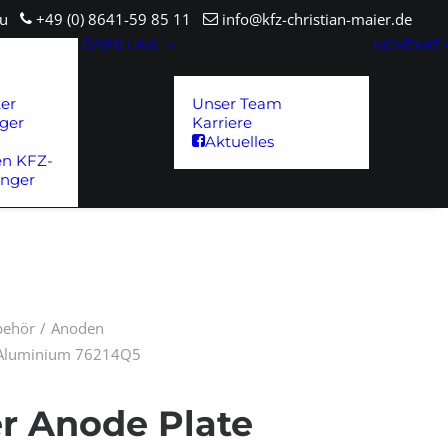
sau
+49 (0) 8641-59 85 11
info@kfz-christian-maier.de
ÜBER UNS
KONTAKT
ter
Unser Team
ger
Karriere
Aktuelles
en KFZ-
änger
ubehör
Anoden
e Aluminium 76214Q5
er Anode Plate