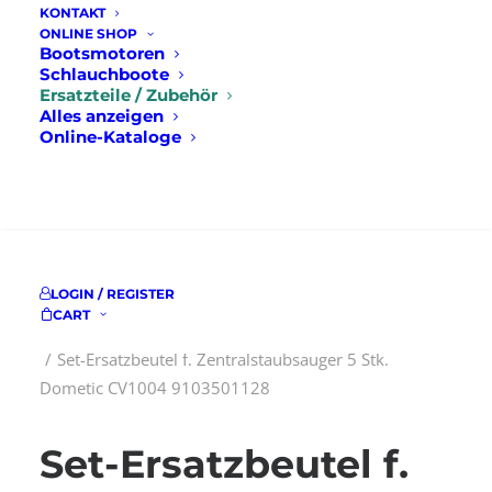
KONTAKT
ONLINE SHOP
Bootsmotoren
Schlauchboote
Ersatzteile / Zubehör
Alles anzeigen
Online-Kataloge
SUCHE
LOGIN / REGISTER
CART
Startseite
Ersatzteile / Zubehör
Filter
Set-Ersatzbeutel f. Zentralstaubsauger 5 Stk.
Dometic CV1004 9103501128
Set-Ersatzbeutel f.