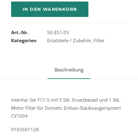
f.
IN DEN WARENKORB
Zentralstaubsauger
5
Stk.
Art.-Nr.
50.851.05
Dometic
Kategorien
Ersatzteile / Zubehör
,
Filter
CV1004
9103501128
Menge
Beschreibung
InterVac Set Y11-5 mit 5 Stk. Ersatzbeutel und 1 Stk.
Motor Filter für Dometic Einbau-Staubsaugersystem
CV1004
9103501128