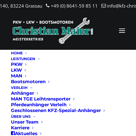
.140, 83224 Grassau
+49 (0) 8641-59 85 11
info@kfz-chri
HOME
LEISTUNGEN
PKW
LKW
MAN
Bootsmotoren
VERLEIH
Anhänger
MAN TGE Leihtransporter
Pferdeanhänger Verleih
Geschlossenen KFZ-Spezial-Anhänger
ÜBER UNS
Unser Team
Karriere
Aktuelles