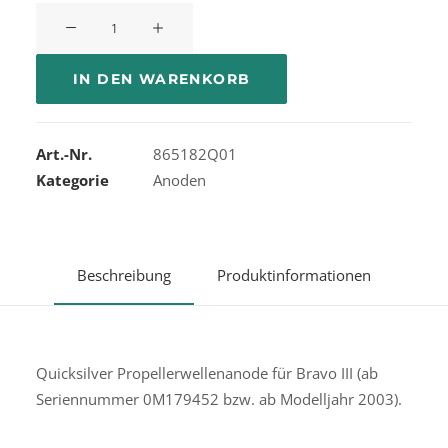
Quicksilver
Propeller
Nut
IN DEN WARENKORB
Anode
Menge
Art.-Nr.
865182Q01
Kategorie
Anoden
Beschreibung
Produktinformationen
Quicksilver Propellerwellenanode für Bravo III (ab
Seriennummer 0M179452 bzw. ab Modelljahr 2003).