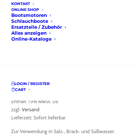
KONTAKT
ONLINE SHOP
Bootsmotoren
Schlauchboote
Startseite
Ersatzteile / Zubehör
Anoden
Ersatzteile / Zubehör
Alles anzeigen
Quicksilver Propeller Nut Anode
Online-Kataloge
Quicksilver
SUCHE
Propeller Nut Anode
24,00
€
LOGIN / REGISTER
CART
Enthält 19% MwSt. DE
zzgl.
Versand
Lieferzeit: Sofort lieferbar
Zur Verwendung in Salz-, Brack- und Süßwasser.