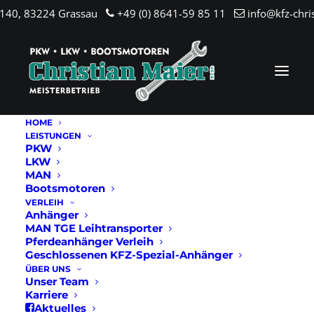
.140, 83224 Grassau
+49 (0) 8641-59 85 11
info@kfz-chri
HOME
LEISTUNGEN
PKW
LKW
MAN
Bootsmotoren
VERLEIH
Anhänger
MAN TGE Leihtransporter
Pferdeanhänger Verleih
Geschlossenen KFZ-Spezial-Anhänger
ÜBER UNS
Unser Team
Karriere
Aktuelles