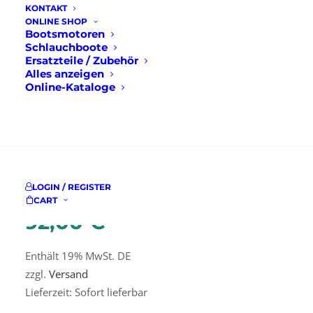
KONTAKT
ONLINE SHOP
Bootsmotoren
Schlauchboote
Startseite
Ersatzteile / Zubehör
Boot Kits und Sets
Ersatzteile / Zubehör
Alles anzeigen
Mercury Service Kit 300 Hours (für 8/9,9PS BigFoot)
Online-Kataloge
Mercury Service Kit
SUCHE
300 Hours (für
8/9,9PS BigFoot)
LOGIN / REGISTER
CART
92,00
€
Enthält 19% MwSt. DE
zzgl.
Versand
Lieferzeit: Sofort lieferbar