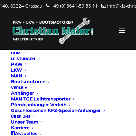
.140, 83224 Grassau
+49 (0) 8641-59 85 11
info@kfz-chri
HOME
LEISTUNGEN
PKW
LKW
MAN
Bootsmotoren
VERLEIH
Anhänger
MAN TGE Leihtransporter
Pferdeanhänger Verleih
Geschlossenen KFZ-Spezial-Anhänger
ÜBER UNS
Unser Team
Karriere
Aktuelles