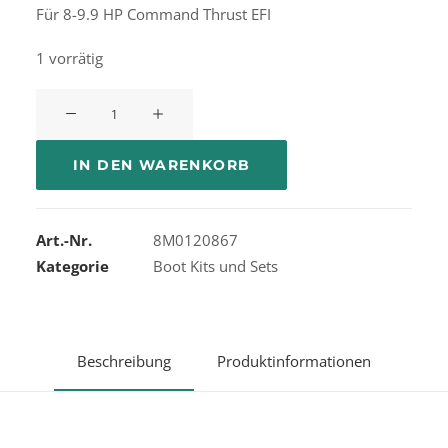
Für 8-9.9 HP Command Thrust EFI
1 vorrätig
Mercury
Service
Kit
IN DEN WARENKORB
300
Hours
(für
Art.-Nr.
8M0120867
8/9,9PS
Kategorie
Boot Kits und Sets
BigFoot)
Menge
Beschreibung
Produktinformationen