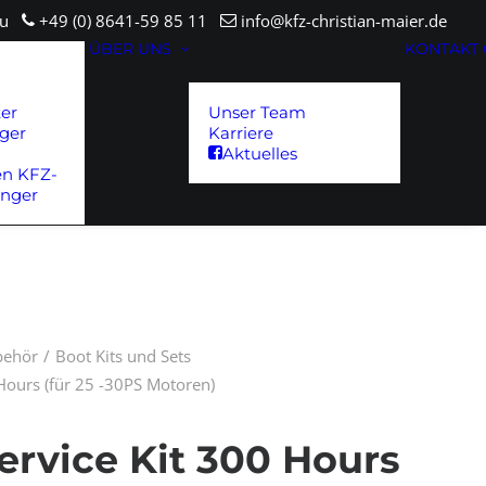
sau
+49 (0) 8641-59 85 11
info@kfz-christian-maier.de
ÜBER UNS
KONTAKT
ter
Unser Team
ger
Karriere
Aktuelles
en KFZ-
änger
ubehör
Boot Kits und Sets
Hours (für 25 -30PS Motoren)
ervice Kit 300 Hours