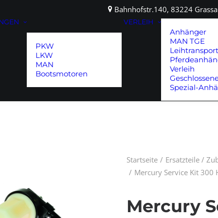
Bahnhofstr.140, 83224 Gras
UNGEN
VERLEIH
Anhänger
MAN TGE
PKW
Leihtranspor
LKW
Pferdeanhän
MAN
Verleih
Bootsmotoren
Geschlossen
Spezial-Anh
Startseite
Ersatzteile / Z
Mercury Service Kit 300 
Mercury S