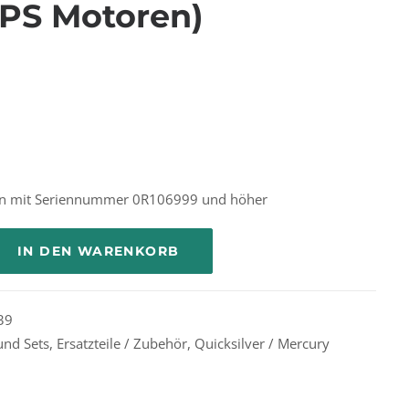
0PS Motoren)
en mit Seriennummer 0R106999 und höher
IN DEN WARENKORB
39
und Sets
,
Ersatzteile / Zubehör
,
Quicksilver / Mercury