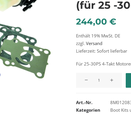
(für 25 -3
244,00
€
Enthält 19% MwSt. DE
zzgl.
Versand
Lieferzeit: Sofort lieferbar
Für 25-30PS 4-Takt Motor
Mercury
Service
Kit
300
Art.-Nr.
8M01208
Hours
Kategorien
Boot Kits 
(für
25
-30PS