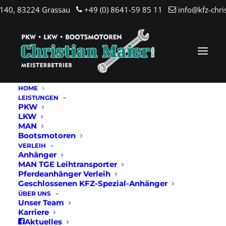
.140, 83224 Grassau
+49 (0) 8641-59 85 11
info@kfz-chri
HOME
LEISTUNGEN
PKW
LKW
MAN
Bootsmotoren
VERLEIH
Anhänger
MAN TGE Leihtransporter
Pferdeanhänger Verleih
Geschlossenen KFZ-Spezial-Anhänger
ÜBER UNS
Unser Team
Karriere
Aktuelles