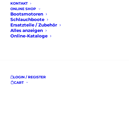
KONTAKT
ONLINE SHOP
Bootsmotoren
Schlauchboote
Ersatzteile / Zubehör
Alles anzeigen
Online-Kataloge
SUCHE
LOGIN / REGISTER
CART
Mercury F60
Mercury F5
EFI ELPT
MLHA SP