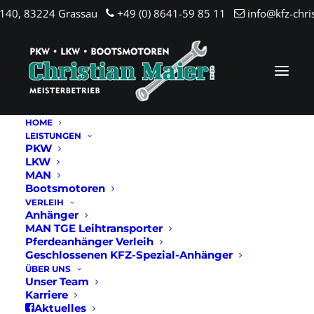
.140, 83224 Grassau
+49 (0) 8641-59 85 11
info@kfz-chri
HOME
LEISTUNGEN
PKW
LKW
MAN
Bootsmotoren
VERLEIH
Anhänger
Mercury
MAN TGE Leihtransporter
Pferdeanhänger Verleih
Geschlossenen KFZ-Spezial-Anhänger
ÜBER UNS
Unser Team
Karriere
Aktuelles