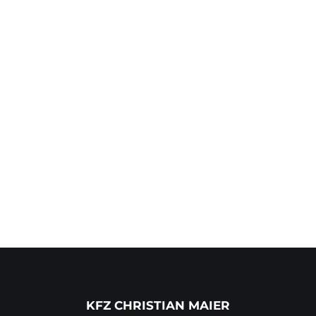
Preis
Weniger als
25,00
€
25,00
€
-
100,00
€
100,00
€
-
500,00
€
500,00
€
-
1.000,00
€
Mehr als
1.000,00
€
KFZ CHRISTIAN MAIER