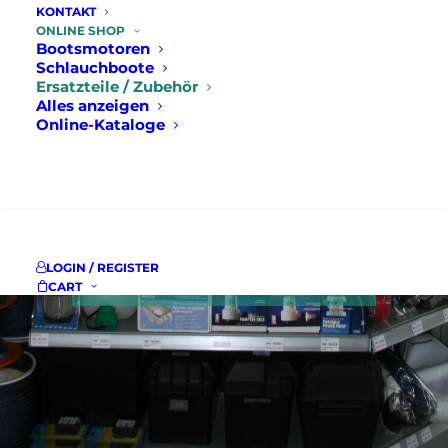
KONTAKT
nötige Zubehör für Ihr
ONLINE SHOP
Bootsmotoren
Boot. Bestellen Sie
Schlauchboote
noch heute im KFZ
Ersatzteile / Zubehör
Alles anzeigen
Christian Maier Online
Online-Kataloge
Shop.
SUCHE
LOGIN / REGISTER
CART