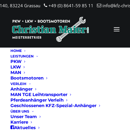
.140, 83224 Grassau
+49 (0) 8641-59 85 11
info@kfz-chri
HOME
LEISTUNGEN
PKW
LKW
MAN
Bootsmotoren
VERLEIH
Anhänger
MAN TGE Leihtransporter
Pferdeanhänger Verleih
Geschlossenen KFZ-Spezial-Anhänger
ÜBER UNS
Unser Team
Karriere
Aktuelles