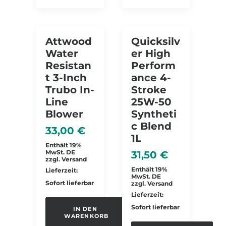
Attwood
Quicksilv
Water
Er High
Resistan
Perform
T 3-Inch
Ance 4-
Trubo In-
Stroke
Line
25W-50
Blower
Syntheti
C Blend
33,00
€
1L
Enthält 19%
MwSt. DE
31,50
€
zzgl.
Versand
Enthält 19%
Lieferzeit:
MwSt. DE
Sofort lieferbar
zzgl.
Versand
Lieferzeit:
Sofort lieferbar
IN DEN 
WARENKORB