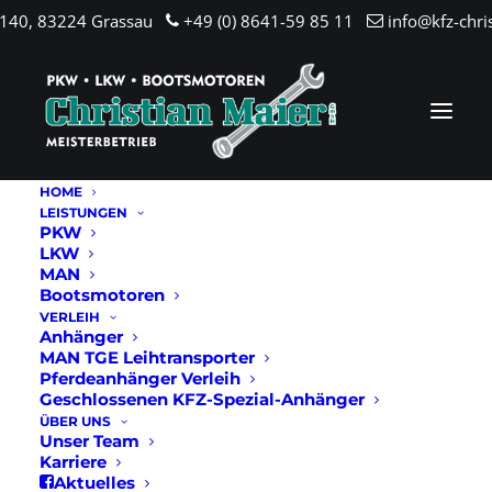
.140, 83224 Grassau
+49 (0) 8641-59 85 11
info@kfz-chri
HOME
LEISTUNGEN
PKW
LKW
MAN
Bootsmotoren
VERLEIH
Anhänger
MAN TGE Leihtransporter
Pferdeanhänger Verleih
Geschlossenen KFZ-Spezial-Anhänger
ÜBER UNS
Unser Team
Karriere
Aktuelles