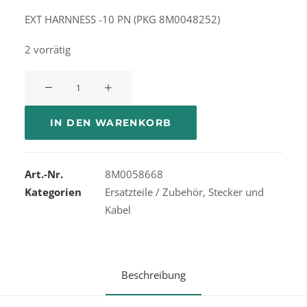
EXT HARNNESS -10 PN (PKG 8M0048252)
2 vorrätig
Kabelbaum
Verlängerung
für
IN DEN WARENKORB
Instrumente
10-
Pin
Art.-Nr.
8M0058668
180cm
Kategorien
Ersatzteile / Zubehör
,
Stecker und
Menge
Kabel
Beschreibung