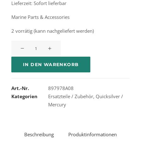
Lieferzeit: Sofort lieferbar
Marine Parts & Accessories
2 vorrätig (kann nachgeliefert werden)
Quicksilver
Throttle
&
IN DEN WARENKORB
Shift
Cable
Gen
Art.-Nr.
897978A08
II
Kategorien
Ersatzteile / Zubehör
,
Quicksilver /
Premium
Mercury
8FT
897978A08
Menge
Beschreibung
Produktinformationen