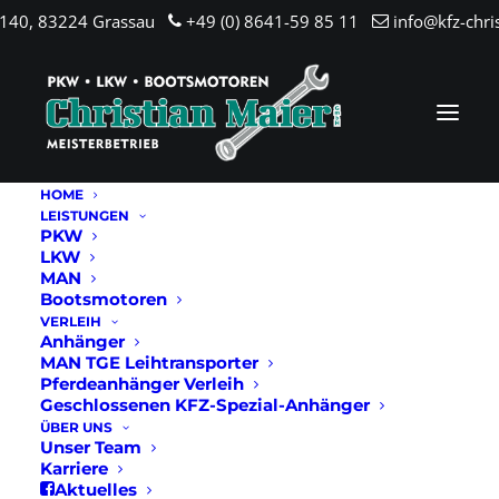
.140, 83224 Grassau
+49 (0) 8641-59 85 11
info@kfz-chri
HOME
LEISTUNGEN
PKW
LKW
MAN
Bootsmotoren
VERLEIH
Anhänger
MAN TGE Leihtransporter
Pferdeanhänger Verleih
Geschlossenen KFZ-Spezial-Anhänger
ÜBER UNS
Unser Team
Karriere
Aktuelles