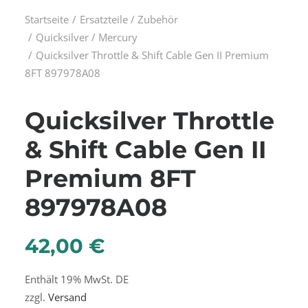
Startseite
Ersatzteile / Zubehör
Quicksilver / Mercury
Quicksilver Throttle & Shift Cable Gen II Premium
8FT 897978A08
Quicksilver Throttle
& Shift Cable Gen II
Premium 8FT
897978A08
42,00
€
Enthält 19% MwSt. DE
zzgl.
Versand