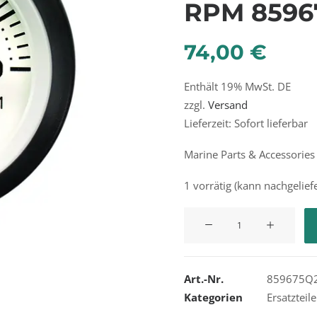
RPM 8596
74,00
€
Enthält 19% MwSt. DE
zzgl.
Versand
Lieferzeit: Sofort lieferbar
Marine Parts & Accessories
1 vorrätig (kann nachgelief
Quicksilver
Tachometer
0-
8000
Art.-Nr.
859675Q
RPM
Kategorien
Ersatzteil
859675Q2