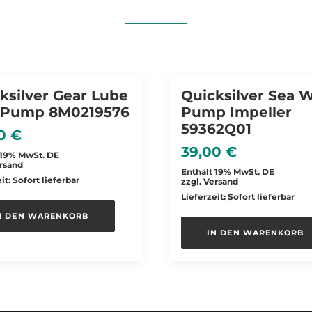
ksilver Gear Lube
Quicksilver Sea 
 Pump 8M0219576
Pump Impeller
59362Q01
00
€
39,00
€
 19% MwSt. DE
rsand
Enthält 19% MwSt. DE
it: Sofort lieferbar
zzgl.
Versand
Lieferzeit: Sofort lieferbar
N DEN WARENKORB
IN DEN WARENKORB