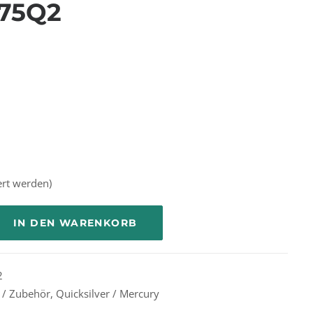
75Q2
ert werden)
IN DEN WARENKORB
2
e / Zubehör
,
Quicksilver / Mercury