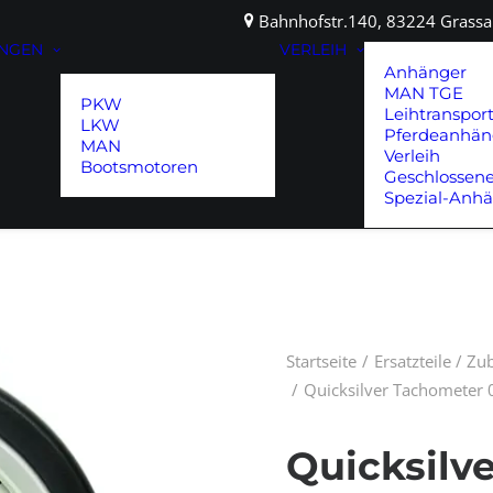
Bahnhofstr.140, 83224 Gras
UNGEN
VERLEIH
Anhänger
MAN TGE
PKW
Leihtranspor
LKW
Pferdeanhän
MAN
Verleih
Bootsmotoren
Geschlossen
Spezial-Anh
Startseite
Ersatzteile / Z
Quicksilver Tachomete
Quicksilv