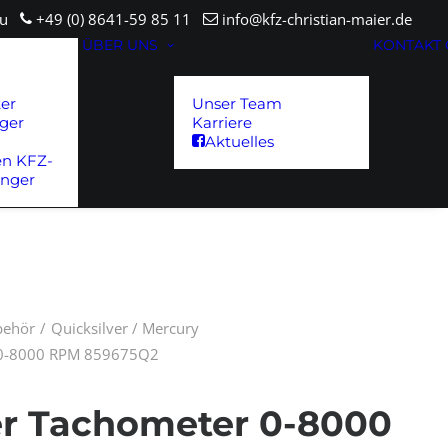
sau
+49 (0) 8641-59 85 11
info@kfz-christian-maier.de
ÜBER UNS
KONTAKT
ter
Unser Team
ger
Karriere
Aktuelles
en KFZ-
änger
ubehör
Quicksilver / Mercury
r 0-8000 RPM 859675Q2
er Tachometer 0-8000