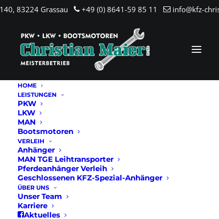
.140, 83224 Grassau
+49 (0) 8641-59 85 11
info@kfz-chri
HOME
LEISTUNGEN
PKW
LKW
MAN
Bootsmotoren
VERLEIH
Anhänger
MAN TGE Leihtransporter
Pferdeanhänger Verleih
Geschlossenen KFZ-Spezial-Anhänger
ÜBER UNS
Unser Team
Karriere
Aktuelles