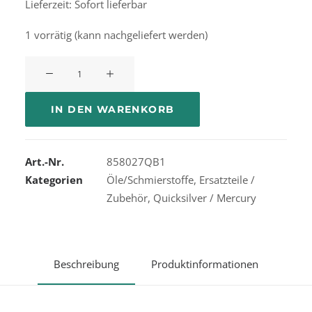
Lieferzeit: Sofort lieferbar
1 vorrätig (kann nachgeliefert werden)
Quicksilver
Premium
Plus
IN DEN WARENKORB
2-
Stroke
Marine
Art.-Nr.
858027QB1
Engine
Kategorien
Öle/Schmierstoffe
,
Ersatzteile /
Oil
Zubehör
,
Quicksilver / Mercury
4L
Menge
Beschreibung
Produktinformationen