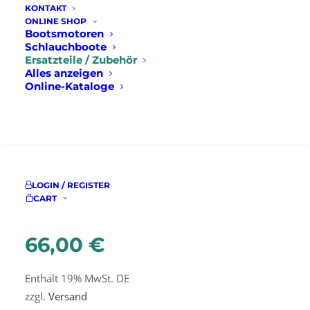
KONTAKT
ONLINE SHOP
Bootsmotoren
Startseite
Ersatzteile / Zubehör
Öle/Schmierstoffe
Schlauchboote
Quicksilver Premium Plus 2-Stroke Marine Engine
Ersatzteile / Zubehör
Oil 4L
Alles anzeigen
Online-Kataloge
Quicksilver
SUCHE
Premium Plus 2-
Stroke Marine
LOGIN / REGISTER
Engine Oil 4L
CART
66,00
€
Enthält 19% MwSt. DE
zzgl.
Versand