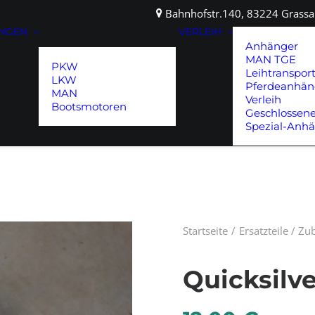
Bahnhofstr.140, 83224 Gras
UNGEN
VERLEIH
Anhänger
MAN TGE
PKW
Leihtranspor
LKW
Pferdeanhän
MAN
Verleih
Bootsmotoren
Geschlossen
Spezial-Anh
Startseite
Ersatzteile / Z
Quicksilver