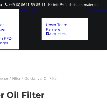
sau
+49 (0) 8641-59 85 11
info@kfz-christian-maier.de
ÜBER UNS
KONTAKT
ter
Unser Team
ger
Karriere
Aktuelles
en KFZ-
änger
ubehör
Filter
Quicksilver Oil Filter
 Oil Filter