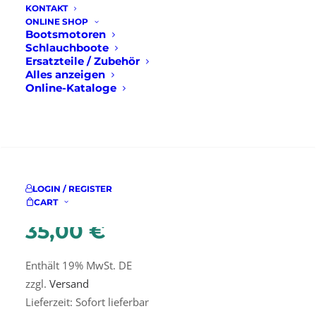
KONTAKT
ONLINE SHOP
Bootsmotoren
Schlauchboote
Ersatzteile / Zubehör
Alles anzeigen
Online-Kataloge
Startseite
Ersatzteile / Zubehör
Propeller/Impeller
SUCHE
Quicksilver Impeller
Quicksilver Impeller
LOGIN / REGISTER
CART
35,00
€
Enthält 19% MwSt. DE
zzgl.
Versand
Lieferzeit: Sofort lieferbar