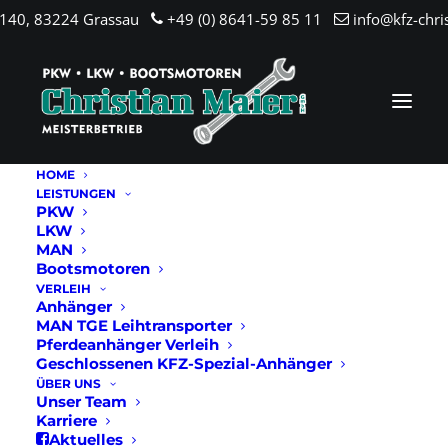
.140, 83224 Grassau
+49 (0) 8641-59 85 11
info@kfz-chri
HOME
LEISTUNGEN
PKW
LKW
MAN
Bootsmotoren
VERLEIH
Anhänger
MAN TGE Leihtransporter
Pferdeanhänger Verleih
Geschlossenen KFZ-Spezial-Anhänger
ÜBER UNS
Unser Team
Karriere
Aktuelles