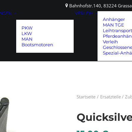
Bahnhofstr.140, 83224 Gras
UNGEN
VERLEIH
Anhänger
MAN TGE
PKW
Leihtranspor
LKW
Pferdeanhän
MAN
Verleih
Bootsmotoren
Geschlossen
Spezial-Anh
Startseite
Ersatzteile / Z
Quicksilve