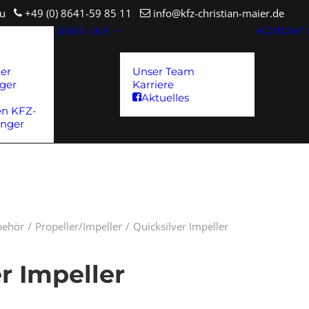
sau
+49 (0) 8641-59 85 11
info@kfz-christian-maier.de
ÜBER UNS
KONTAKT
ter
Unser Team
ger
Karriere
Aktuelles
en KFZ-
änger
ubehör
Propeller/Impeller
Quicksilver Impeller
r Impeller