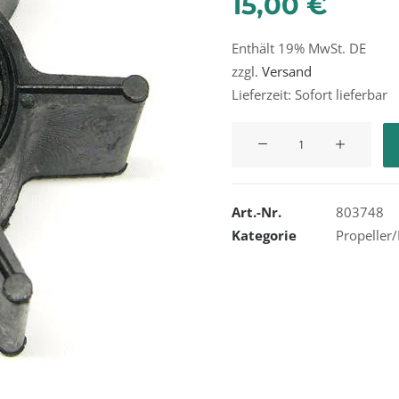
15,00
€
Enthält 19% MwSt. DE
zzgl.
Versand
Lieferzeit: Sofort lieferbar
Quicksilver
Impeller
Menge
Art.-Nr.
803748
Kategorie
Propeller/