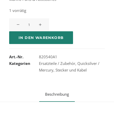
1 vorrätig
Quicksilver
Gauge
Trim
IN DEN WARENKORB
820540A1
Menge
Art.-Nr.
820540A1
Kategorien
Ersatzteile / Zubehör
,
Quicksilver /
Mercury
,
Stecker und Kabel
Beschreibung