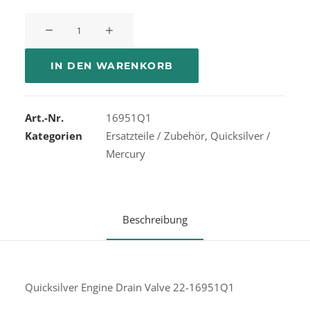
Quicksilver
Engine
Dran
IN DEN WARENKORB
Valve
16951Q1
Menge
Art.-Nr.
16951Q1
Kategorien
Ersatzteile / Zubehör
,
Quicksilver /
Mercury
Beschreibung
Quicksilver Engine Drain Valve 22-16951Q1