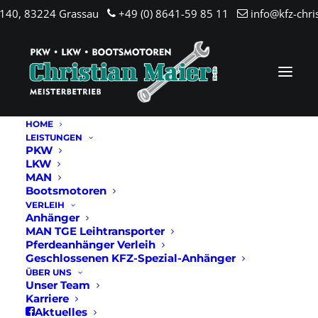
.140, 83224 Grassau
+49 (0) 8641-59 85 11
info@kfz-chri
HOME
LEISTUNGEN
PKW
LKW
MAN
Bootsmotoren
VERLEIH
Anhänger
MAN TGE Leihtransporter
Pferdeanhänger Verleih
Geschlossenen KFZ-Spezial-Anhänger
ÜBER UNS
Unser Team
Karriere
Aktuelles