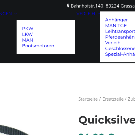
Bahnhofstr.140, 83224 Gras
UNGEN
VERLEIH
Anhänger
MAN TGE
PKW
Leihtranspor
LKW
Pferdeanhän
MAN
Verleih
Bootsmotoren
Geschlossen
Spezial-Anh
Startseite
Ersatzteile / Z
Quicksilv