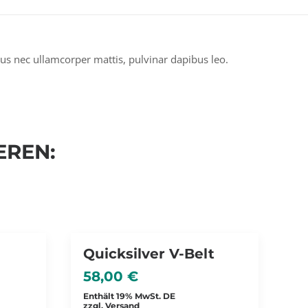
uctus nec ullamcorper mattis, pulvinar dapibus leo.
EREN:
Quicksilver V-Belt
58,00
€
Enthält 19% MwSt. DE
zzgl.
Versand