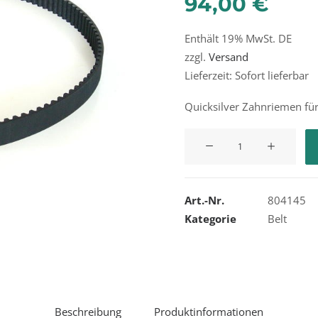
94,00
€
Enthält 19% MwSt. DE
zzgl.
Versand
Lieferzeit: Sofort lieferbar
Quicksilver Zahnriemen fü
Quicksilver
Belt-
Timing
Menge
Art.-Nr.
804145
Kategorie
Belt
Beschreibung
Produktinformationen