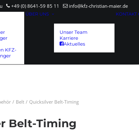
sau
+49 (0) 8641-59 85 11
info@kfz-christian-maier.de
ÜBER UNS
KONTAKT
ter
Unser Team
ger
Karriere
Aktuelles
en KFZ-
änger
ubehör
Belt
Quicksilver Belt-Timing
er Belt-Timing