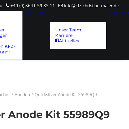
sau
+49 (0) 8641-59 85 11
info@kfz-christian-maier.de
ÜBER UNS
KONTAKT
ter
Unser Team
ger
Karriere
Aktuelles
en KFZ-
änger
ubehör
Anoden
Quicksilver Anode Kit 55989Q9
er Anode Kit 55989Q9