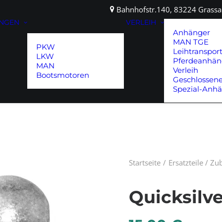
Bahnhofstr.140, 83224 Gras
UNGEN
VERLEIH
Anhänger
MAN TGE
PKW
Leihtranspor
LKW
Pferdeanhän
MAN
Verleih
Bootsmotoren
Geschlossen
Spezial-Anh
Startseite
Ersatzteile / Z
Quicksilv