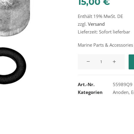
15,00
€
Enthält 19% MwSt. DE
zzgl.
Versand
Lieferzeit: Sofort lieferbar
Marine Parts & Accessories
Quicksilver
Anode
Kit
55989Q9
Art.-Nr.
55989Q9
Menge
Kategorien
Anoden
,
E