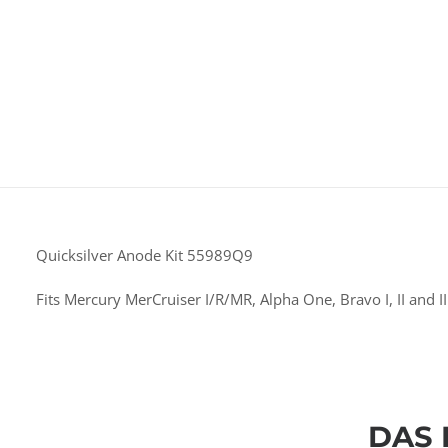
Quicksilver Anode Kit 55989Q9
Fits Mercury MerCruiser I/R/MR, Alpha One, Bravo I, II and II
DAS 