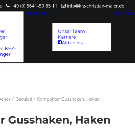
sau
+49 (0) 8641-59 85 11
info@kfz-christian-maier.de
ÜBER UNS
KONTAKT
ter
Unser Team
ger
Karriere
Aktuelles
en KFZ-
änger
ubehör
Osculati
Kompakter Gusshaken, Haken
r Gusshaken, Haken