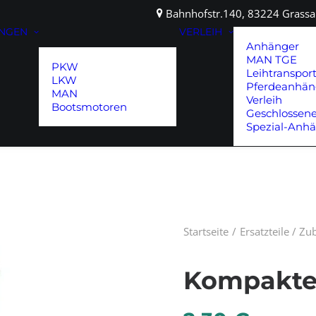
Bahnhofstr.140, 83224 Gras
UNGEN
VERLEIH
Anhänger
MAN TGE
PKW
Leihtranspor
LKW
Pferdeanhän
MAN
Verleih
Bootsmotoren
Geschlossen
Spezial-Anh
Startseite
Ersatzteile / Z
Kompakte