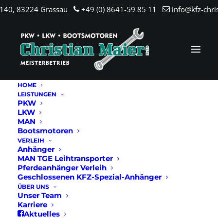
.140, 83224 Grassau
+49 (0) 8641-59 85 11
info@kfz-chri
HOME
LEISTUNGEN
PKW
LKW
MAN
Bootsmotoren
VERLEIH
Anhänger
MAN TGE Leihtransporter
Pferdeanhänger Verleih
Geschlossenen KFZ-Spezial-Anhänger
ÜBER UNS
Unser Team
Karriere
Aktuelles