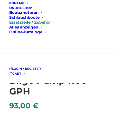
KONTAKT
ONLINE SHOP
Bootsmotoren
Schlauchboote
Ersatzteile / Zubehör
Alles anzeigen
Online-Kataloge
Startseite
Ersatzteile / Zubehör
SUCHE
attwood Automatic Bilge Pump 1100 GPH
attwood Automatic
LOGIN / REGISTER
CART
Bilge Pump 1100
GPH
93,00
€