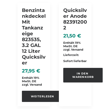
NICHT VORRÄTIG
Benzinta
Quicksilv
Nkdeckel
Er Anode
Mit
82391200
Tankanz
2
Eige
21,50
€
823535,
Enthält 19%
3.2 GAL
MwSt. DE
zzgl.
Versand
12 Liter
Lieferzeit:
Quicksilv
Sofort lieferbar
Er
27,95
€
IN DEN 
WARENKORB
Enthält 19%
MwSt. DE
zzgl.
Versand
WEITERLESEN