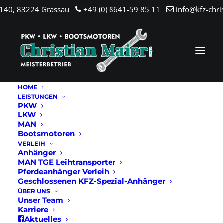
.140, 83224 Grassau
+49 (0) 8641-59 85 11
info@kfz-chri
HOME
LEISTUNGEN
PKW
LKW
MAN
Bootsmotoren
VERLEIH
Anhänger
MAN TGE Leihtransporter
Pferdeanhänger Verleih
Geschlossenen KFZ-Spezial-Anhänger
ÜBER UNS
Unser Team
Karriere
Aktuelles