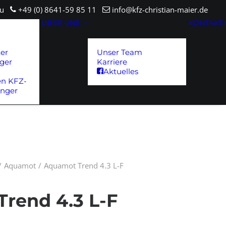
sau
+49 (0) 8641-59 85 11
info@kfz-christian-maier.de
ÜBER UNS
KONTAKT
ter
Unser Team
ger
Karriere
Aktuelles
en KFZ-
änger
Aquamot
Aquamot Trend 4.3 L-F
rend 4.3 L-F