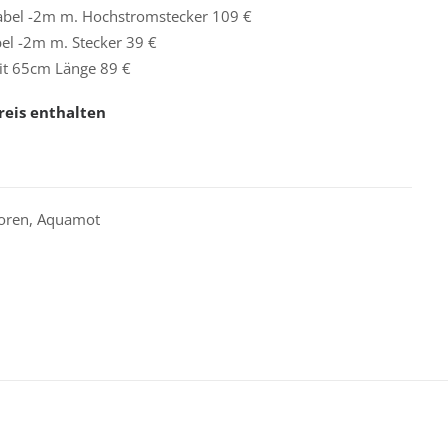
abel -2m m. Hochstromstecker 109 €
el -2m m. Stecker 39 €
it 65cm Länge 89 €
reis enthalten
oren
,
Aquamot