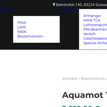
Bahnhofstr.140, 83224 Gras
UNGEN
VERLEIH
Anhänger
MAN TGE
PKW
Leihtranspor
LKW
Pferdeanhän
MAN
Verleih
Bootsmotoren
Geschlossen
Spezial-Anh
Startseite
Bootsmotoren
Aquamot T