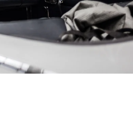
filter
Sierra Premium Marine
Oil Filter
10,00
€
Enthält 19% MwSt. DE