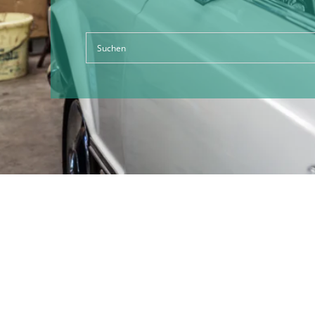
Kategorien
Wass
Grobf
127,
Enthält 