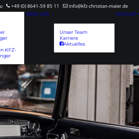
sau
+49 (0) 8641-59 85 11
info@kfz-christian-maier.de
ÜBER UNS
KONTAKT
ter
Unser Team
ger
Karriere
Aktuelles
en KFZ-
änger