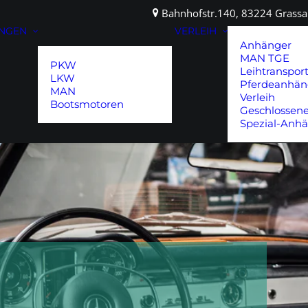
Bahnhofstr.140, 83224 Gras
UNGEN
VERLEIH
Anhänger
MAN TGE
PKW
Leihtranspor
LKW
Pferdeanhän
MAN
Verleih
Bootsmotoren
Geschlossen
Spezial-Anh