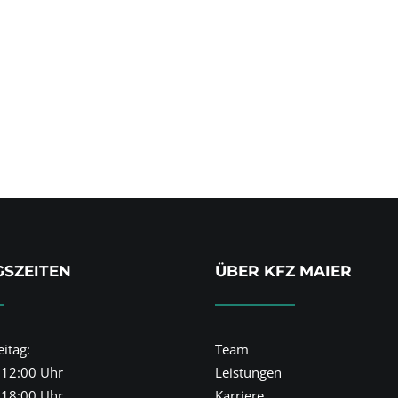
1
2
3
4
SZEITEN
ÜBER KFZ MAIER
itag:
Team
 12:00 Uhr
Leistungen
 18:00 Uhr
Karriere