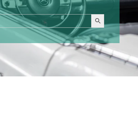
erabschneider/
Vetus Kühlwasser
ilter
116,00
€
00
€
Enthält 19% MwSt. DE
zzgl.
Versand
19% MwSt. DE