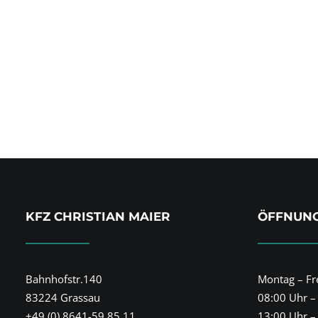
KFZ CHRISTIAN MAIER
ÖFFNUNG
Bahnhofstr.140
Montag – Fre
83224 Grassau
08:00 Uhr –
+49 (0) 8641-59 85 11
13:00 Uhr –