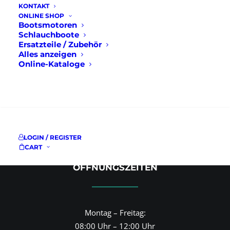
KONTAKT
ONLINE SHOP
KFZ CHRISTIAN MAIER
Bootsmotoren
Schlauchboote
Ersatzteile / Zubehör
Alles anzeigen
Online-Kataloge
Bahnhofstr.140
83224 Grassau
+49 (0) 8641-59 85 11
SUCHE
info@kfz-christian-maier.de
LOGIN / REGISTER
CART
ÖFFNUNGSZEITEN
Montag – Freitag:
08:00 Uhr – 12:00 Uhr